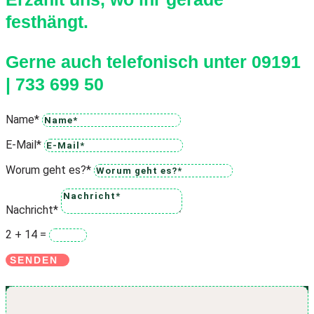
festhängt.
Gerne auch telefonisch unter 09191
| 733 699 50
Name*
E-Mail*
Worum geht es?*
Nachricht*
2 + 14
=
SENDEN