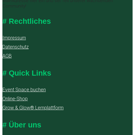
Mail-Adresse hier ein und sei Teil unserer wachsenden
Community!
# Rechtliches
Impressum
Datenschutz
AGB
# Quick Links
Event Space buchen
Online-Shop
Grow & Glow® Lernplattform
# Über uns