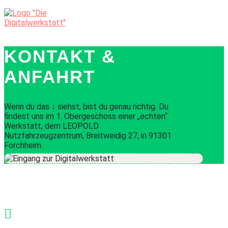
KONTAKT &
ANFAHRT
Wenn du das ↓ siehst, bist du genau richtig. Du
findest uns im 1. Obergeschoss einer „echten“
Werkstatt, dem LEOPOLD
Nutzfahrzeugzentrum, Breitweidig 27, in 91301
Forchheim.
