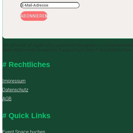
ABONNIEREN
Wir schicken dir regelmäßig spannende Neuigkeiten und inspirierende Imp
einem Klick wieder loswerden. Trage einfach deine E-Mail-Adresse hie
# Rechtliches
Impressum
Datenschutz
AGB
# Quick Links
Event Space buchen