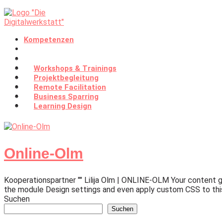
Kompetenzen
Leistungen
Working Space
Zukunft denken & gestalten
Werkstatt Stories
Lernen in Wirkung übersetzen
Workshops & Trainings
Growth Code
Kollaboration & Kultur entwickeln
Projektbegleitung
Blog
Innovation & Geschäftsmodelle
Remote Facilitation
Über uns
Führung unter Veränderung
Business Sparring
Kontakt
Grow & Glow Plattform
Learning Design
Online-Olm
Kooperationspartner "" Lilija Olm | ONLINE-OLM Your content go
the module Design settings and even apply custom CSS to this 
Suchen
Suchen