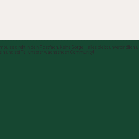
ulse direkt in dein Postfach. Keine Sorge – alles bleibt unverbindlich u
r ein und sei Teil unserer wachsenden Community!