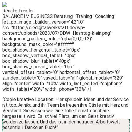
Renate Freisler
BALANCE IM BUSINESS Beratung · Training · Coaching
[et_pb_image _builder_version="4.21.0"
src="https://diedigitalwerkstatt.de/wp-
content/uploads/2023/07/DDW_Hashtag-klein.png"
background_pattern_color="rgba(0,0,0,0.2)"
background_mask_color="#ffffff"
box_shadow_horizontal_tablet="0px"
box_shadow_vertical_tablet="0px"
box_shadow_blur_tablet="40px"
box_shadow_spread_tablet="0px"
vertical_offset_tablet="0" horizontal_offset_tablet="0"
z_index_tablet="0" saved_tabs="all" global_module="329"
align="center" width="10%" width_last_edited="on|phone"
width_tablet="20%" width_phone="30%" /]
“Coole kreative Location. Hier sprudeln Ideen und der Service
ist top. Annika und ihr Team betreuen ihre Gäste mit Herz und
Verstand. Sie wissen wie eine tolle Lernatmosphäre
hergestellt wird. Es ist viel Platz, um den Geist kreativ
werden zu lassen. Und das ist in der heutigen Arbeitswelt
essentiell. Danke an Euch!”