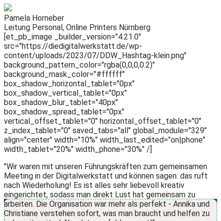
Pamela Horneber
Leitung Personal, Online Printers Nürnberg
[et_pb_image _builder_version="4.21.0"
src="https://diedigitalwerkstatt.de/wp-
content/uploads/2023/07/DDW_Hashtag-klein.png"
background_pattern_color="rgba(0,0,0,0.2)"
background_mask_color="#ffffff"
box_shadow_horizontal_tablet="0px"
box_shadow_vertical_tablet="0px"
box_shadow_blur_tablet="40px"
box_shadow_spread_tablet="0px"
vertical_offset_tablet="0" horizontal_offset_tablet="0"
z_index_tablet="0" saved_tabs="all" global_module="329"
align="center" width="10%" width_last_edited="on|phone"
width_tablet="20%" width_phone="30%" /]
"Wir waren mit unseren Führungskräften zum gemeinsamen
Meeting in der Digitalwerkstatt und können sagen: das ruft
nach Wiederholung! Es ist alles sehr liebevoll kreativ
eingerichtet, sodass man direkt Lust hat gemeinsam zu
arbeiten. Die Organisation war mehr als perfekt - Annika und
Christiane verstehen sofort, was man braucht und helfen zu