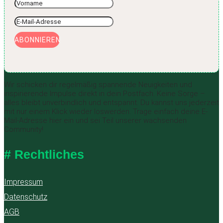
ABONNIEREN
Wir schicken dir regelmäßig spannende Neuigkeiten und
inspirierende Impulse direkt in dein Postfach. Keine Sorge –
alles bleibt unverbindlich und entspannt. Du kannst uns jederzeit
mit nur einem Klick wieder loswerden. Trage einfach deine E-
Mail-Adresse hier ein und sei Teil unserer wachsenden
Community!
# Rechtliches
Impressum
Datenschutz
AGB