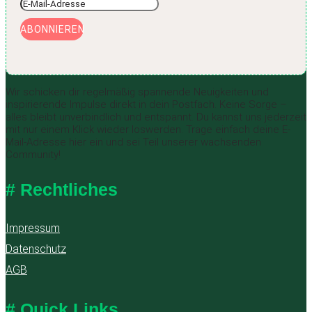
ABONNIEREN
Wir schicken dir regelmäßig spannende Neuigkeiten und
inspirierende Impulse direkt in dein Postfach. Keine Sorge –
alles bleibt unverbindlich und entspannt. Du kannst uns jederzeit
mit nur einem Klick wieder loswerden. Trage einfach deine E-
Mail-Adresse hier ein und sei Teil unserer wachsenden
Community!
# Rechtliches
Impressum
Datenschutz
AGB
# Quick Links