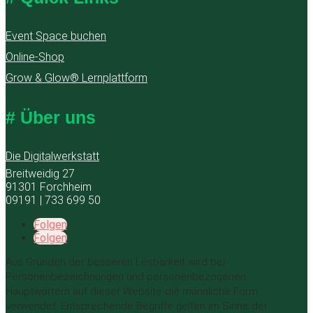
Event Space buchen
Online-Shop
Grow & Glow® Lernplattform
# Über uns
Die Digitalwerkstatt
Breitweidig 27
91301 Forchheim
09191 | 733 699 50
Folgen
Folgen
Aus Gründen der besseren Lesbarkeit wird bei
Personenbezeichnungen und personenbezogenen
Hauptwörtern auf dieser Website die männliche Form
verwendet. Entsprechende Begriffe gelten im Sinne der